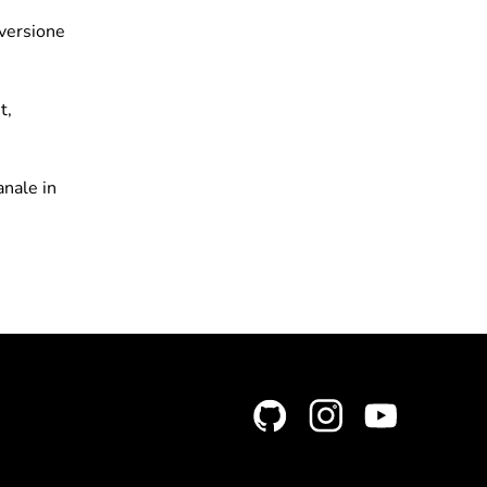
 versione
t,
anale in